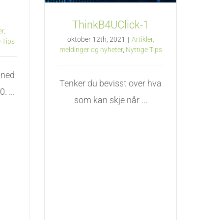
ThinkB4UClick-1
er,
oktober 12th, 2021
|
Artikler,
 Tips
meldinger og nyheter
,
Nyttige Tips
åned
Tenker du bevisst over hva
. ...
som kan skje når ...