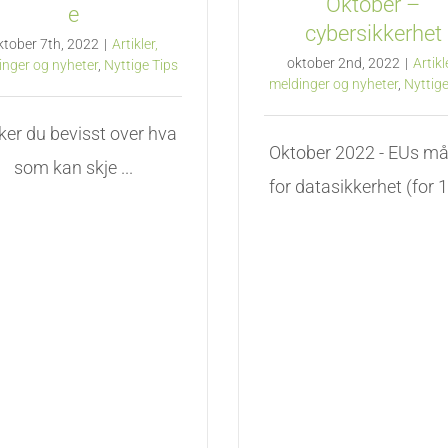
Oktober –
e
cybersikkerhet
ktober 7th, 2022
|
Artikler,
oktober 2nd, 2022
|
Artikl
inger og nyheter
,
Nyttige Tips
meldinger og nyheter
,
Nyttige
ker du bevisst over hva
Oktober 2022 - EUs m
som kan skje ...
for datasikkerhet (for 10