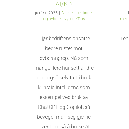
AI/KI?
juli 1st, 2025
|
Artikler, meldinger
o
og nyheter
,
Nyttige Tips
meld
Gjør bedriftens ansatte
Ten
bedre rustet mot
cyberangrep. Nå som
mange flere har sett andre
eller også selv tatt i bruk
kunstig intelligens som
eksempel ved bruk av
ChatGPT og Copilot, så
beveger man seg gjerne
over til også å bruke AI