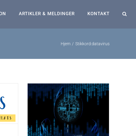
ON
ARTIKLER & MELDINGER
KONTAKT
Hjem
Stikkord:
datavirus