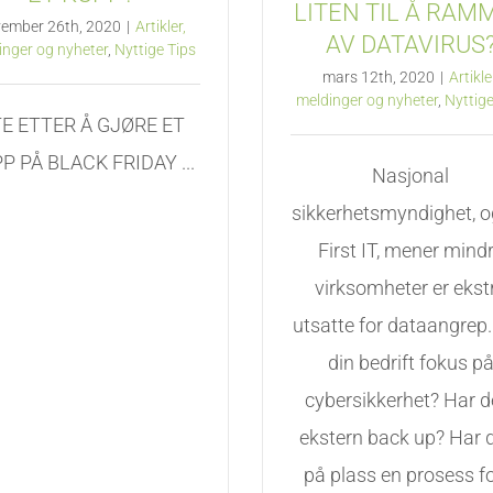
LITEN TIL Å RAM
ember 26th, 2020
|
Artikler,
AV DATAVIRUS
inger og nyheter
,
Nyttige Tips
mars 12th, 2020
|
Artikle
meldinger og nyheter
,
Nyttige
E ETTER Å GJØRE ET
P PÅ BLACK FRIDAY ...
Nasjonal
sikkerhetsmyndighet, og
First IT, mener mind
virksomheter er ekst
utsatte for dataangrep
din bedrift fokus p
cybersikkerhet? Har d
ekstern back up? Har 
på plass en prosess fo