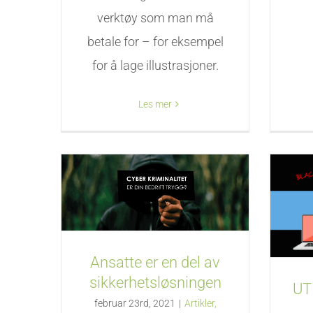
verktøy som man må
betale for – for eksempel
for å lage illustrasjoner.
Les mer
Ansatte er en del av
sikkerhetsløsningen
UT
februar 23rd, 2021
|
Artikler,