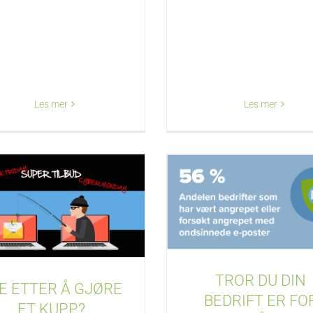
Les mer
Les mer
TROR DU DIN
E ETTER Å GJØRE
BEDRIFT ER FO
ET KUPP?