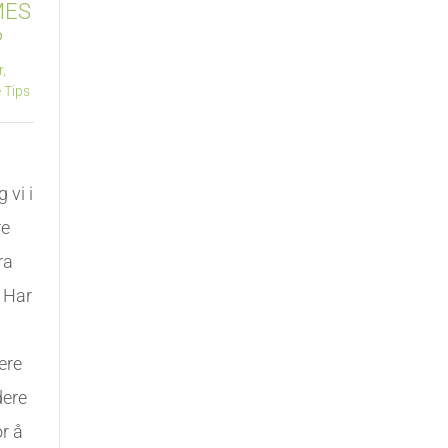
MES
?
r,
 Tips
 vi i
re
ra
. Har
å
ere
dere
r å