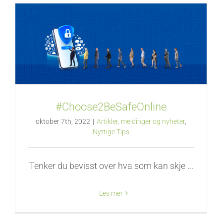
#Choose2BeSafeOnline
oktober 7th, 2022
|
Artikler, meldinger og nyheter
,
Nyttige Tips
Tenker du bevisst over hva som kan skje ...
Les mer