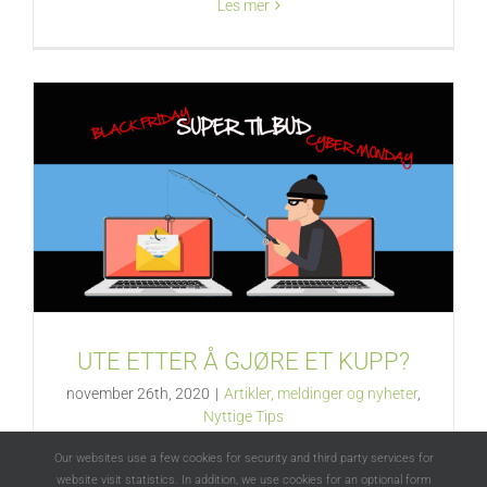
Les mer
UTE ETTER Å GJØRE ET KUPP?
november 26th, 2020
|
Artikler, meldinger og nyheter
,
Nyttige Tips
Our websites use a few cookies for security and third party services for
website visit statistics. In addition, we use cookies for an optional form