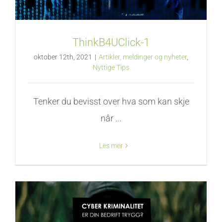
ThinkB4UClick-1
oktober 12th, 2021
|
Artikler, meldinger og nyheter
,
Nyttige Tips
Tenker du bevisst over hva som kan skje
når ...
Les mer