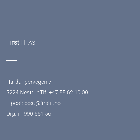
First IT
AS
Hardangervegen 7
5224 NesttunTlf: +47 55 62 19 00
E-post: post@firstit.no
Org.nr: 990 551 561