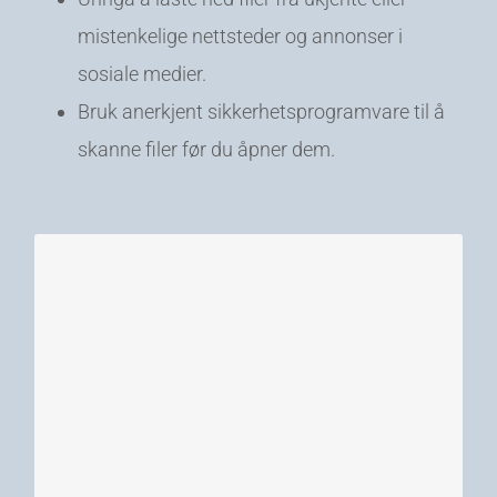
mistenkelige nettsteder og annonser i
sosiale medier.
Bruk anerkjent sikkerhetsprogramvare til å
skanne filer før du åpner dem.
Artificial Intelligence / Kunstig
Intelligens
Kunstig intelligens (KI) på norsk og
«Artificial Intelligence (AI)» på engelsk,
handler om å utvikle datasystemer som kan
lære av egne erfaringer og løse komplekse