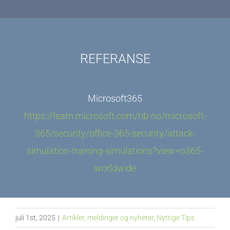
REFERANSE
Microsoft365
https://learn.microsoft.com/nb-no/microsoft-
365/security/office-365-security/attack-
simulation-training-simulations?view=o365-
worldwide
juli 1st, 2025
|
Artikler, meldinger og nyheter
,
Nyttige Tips