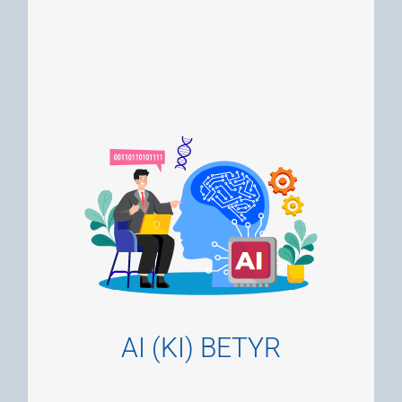
problemer i ulike situasjoner og miljøer. Hvis
en maskin kan løse problemer, utføre en
oppgave eller vise andre kognitive
funksjoner som et menneske kan så kan vi
si at det har kunstig intelligens.
Eksempler på produkter og tjenester som
bruker kunstig intelligens
Google (kart, annonsering, søk,
nettsidebesøk m.m)
Digitale assistenter som Siri og Alexa
AI (KI) BETYR
Film- og musikkanbefalinger fra Netflix
og Spotify