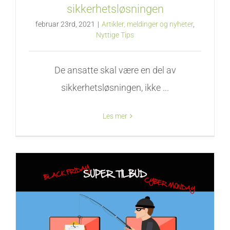
sikkerhetsløsningen
februar 23rd, 2021
|
Artikler, meldinger og nyheter
,
Nyttige Tips
De ansatte skal være en del av
sikkerhetsløsningen, ikke ...
Les mer