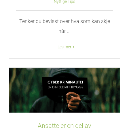
Nyttige Tips
Tenker du bevisst over hva som kan skje
når ...
Les mer
Ansatte er en del av