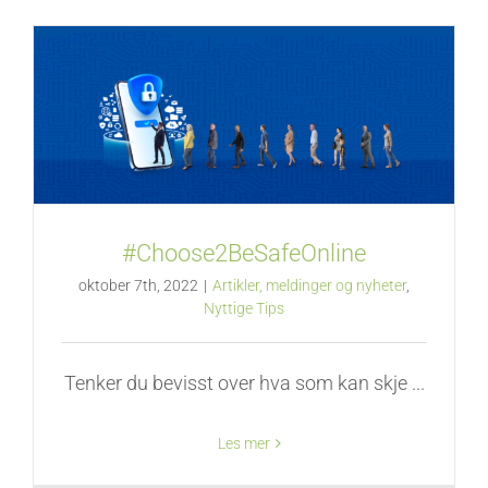
#Choose2BeSafeOnline
oktober 7th, 2022
|
Artikler, meldinger og nyheter
,
Nyttige Tips
Tenker du bevisst over hva som kan skje ...
Les mer