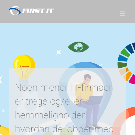
Skip
to
content
Noen mener IT-firmaer
er trege og/eller
hemmeligholder
hvordan de jobber med